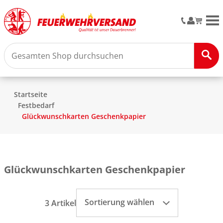
M
Startseite
Festbedarf
Glückwunschkarten Geschenkpapier
Glückwunschkarten Geschenkpapier
Sortierung wählen
3 Artikel