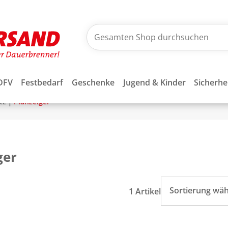
DFV
Festbedarf
Geschenke
Jugend & Kinder
Sicherhe
|
tz
Planzeiger
ger
Sortierung wä
1 Artikel