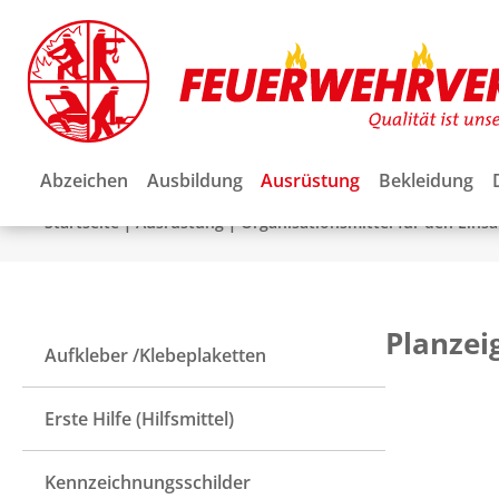
Abzeichen
Ausbildung
Ausrüstung
Bekleidung
|
|
Startseite
Ausrüstung
Organisationsmittel für den Einsa
Planzei
Aufkleber /Klebeplaketten
Erste Hilfe (Hilfsmittel)
Kennzeichnungsschilder