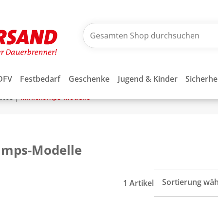
DFV
Festbedarf
Geschenke
Jugend & Kinder
Sicherhe
|
utos
Minichamps-Modelle
amps-Modelle
Sortierung wä
1 Artikel