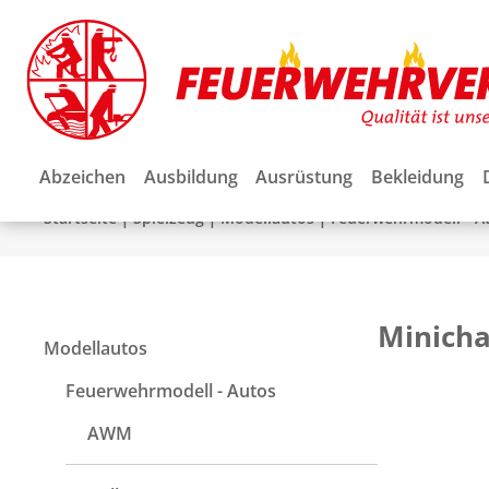
Abzeichen
Ausbildung
Ausrüstung
Bekleidung
|
|
|
Startseite
Spielzeug
Modellautos
Feuerwehrmodell - A
Minich
Modellautos
Feuerwehrmodell - Autos
AWM