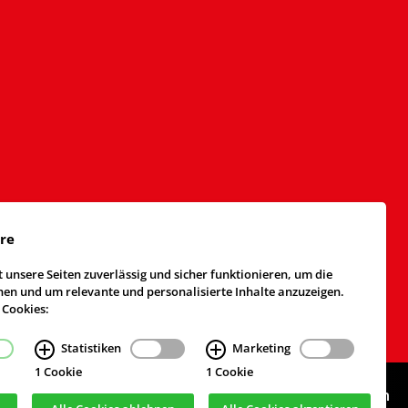
äre
 unsere Seiten zuverlässig und sicher funktionieren, um die
n und um relevante und personalisierte Inhalte anzuzeigen.
 Cookies:
Statistiken
Marketing
1 Cookie
1 Cookie
Webdesign & Realisierung
cekom GmbH
, Köln