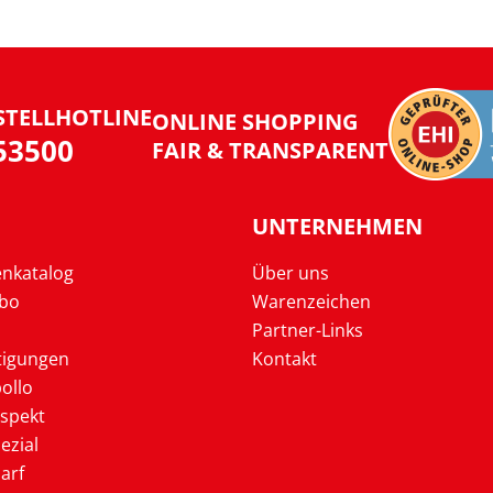
STELLHOTLINE
ONLINE SHOPPING
953500
FAIR & TRANSPARENT
UNTERNEHMEN
enkatalog
Über uns
Abo
Warenzeichen
Partner-Links
tigungen
Kontakt
ollo
ospekt
ezial
arf