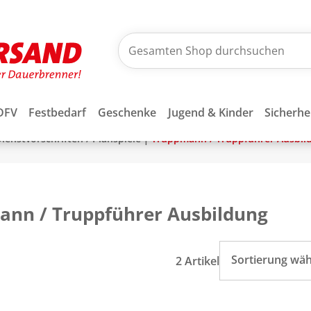
DFV
Festbedarf
Geschenke
Jugend & Kinder
Sicherhe
|
ienstvorschriften / Planspiele
Truppmann / Truppführer Ausbil
nn / Truppführer Ausbildung
Sortierung wä
2 Artikel