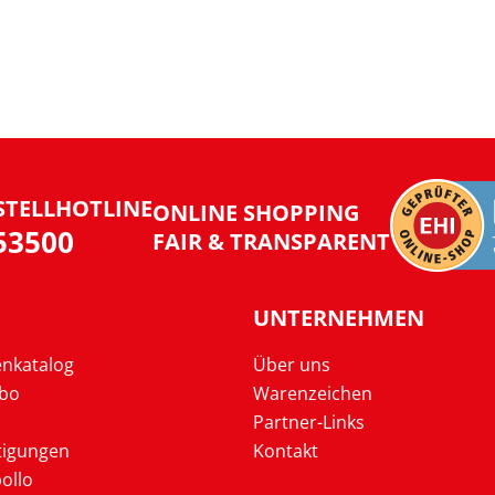
STELLHOTLINE
ONLINE SHOPPING
953500
FAIR & TRANSPARENT
UNTERNEHMEN
enkatalog
Über uns
Abo
Warenzeichen
Partner-Links
tigungen
Kontakt
ollo