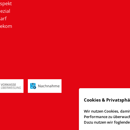
ospekt
ezial
arf
lekom
Cookies & Privatsph
Wir nutzen Cookies, damit
Performance zu überwache
Dazu nutzen wir foglende