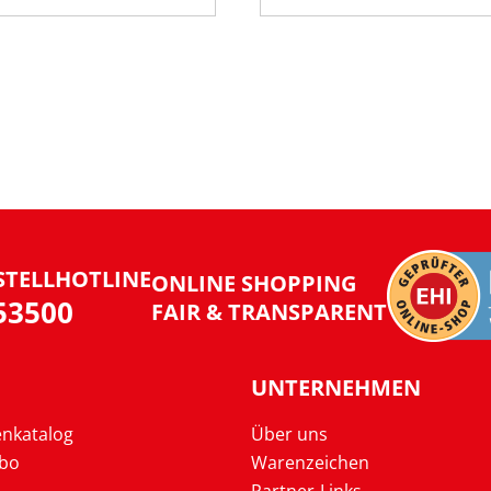
STELLHOTLINE
ONLINE SHOPPING
953500
FAIR & TRANSPARENT
UNTERNEHMEN
enkatalog
Über uns
Abo
Warenzeichen