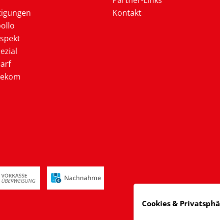
Partner-Links
tigungen
Kontakt
ollo
ospekt
ezial
arf
lekom
Cookies & Privatsph