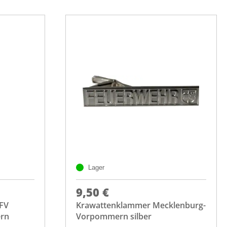
Lager
9,50 €
LFV
Krawattenklammer Mecklenburg-
rn
Vorpommern silber