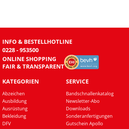
INFO & BESTELLHOTLINE
0228 - 953500
ONLINE SHOPPING
FAIR & TRANSPARENT
KATEGORIEN
SERVICE
Abzeichen
Bandschnallenkatalog
Ausbildung
Newsletter-Abo
Ausrüstung
Downloads
Bekleidung
Sonderanfertigungen
DFV
Gutschein Apollo