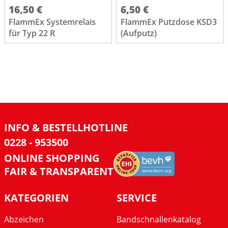
16,50 €
6,50 €
FlammEx Systemrelais
FlammEx Putzdose KSD3
für Typ 22 R
(Aufputz)
INFO & BESTELLHOTLINE
0228 - 953500
ONLINE SHOPPING
FAIR & TRANSPARENT
KATEGORIEN
SERVICE
Abzeichen
Bandschnallenkatalog