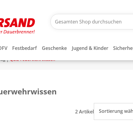
DFV
Festbedarf
Geschenke
Jugend & Kinder
Sicherhe
|
lag
Quiz Feuerwehrwissen
euerwehrwissen
Sortierung wä
2 Artikel