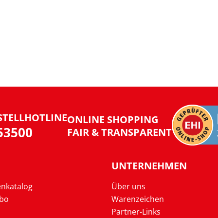
STELLHOTLINE
ONLINE SHOPPING
953500
FAIR & TRANSPARENT
UNTERNEHMEN
enkatalog
Über uns
Abo
Warenzeichen
Partner-Links