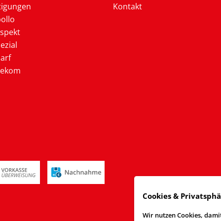
tigungen
Kontakt
ollo
ospekt
ezial
arf
lekom
Cookies & Privatsph
Wir nutzen Cookies, damit