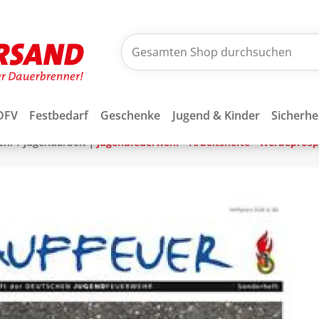
DFV
Festbedarf
Geschenke
Jugend & Kinder
Sicherhe
|
hr / Jugendarbeit
Jugendfeuerwehr - Arbeitshefte - Werbepros