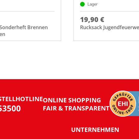
Lager
19,90 €
 Sonderheft Brennen
Rucksack Jugendfeuerw
en
STELLHOTLINE
ONLINE SHOPPING
953500
FAIR & TRANSPARENT
UNTERNEHMEN