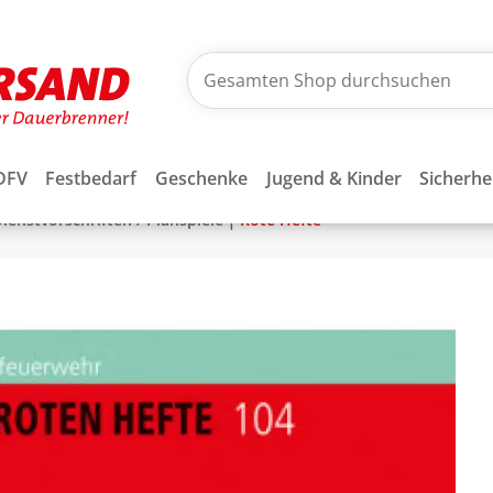
DFV
Festbedarf
Geschenke
Jugend & Kinder
Sicherhe
|
ienstvorschriften / Planspiele
Rote Hefte