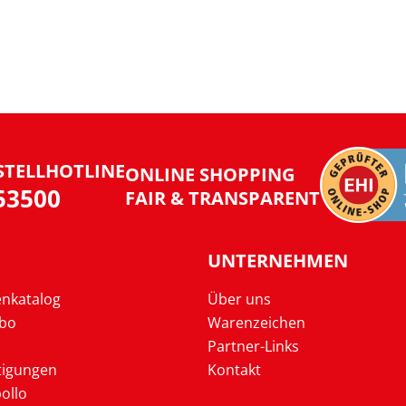
STELLHOTLINE
ONLINE SHOPPING
953500
FAIR & TRANSPARENT
UNTERNEHMEN
enkatalog
Über uns
Abo
Warenzeichen
Partner-Links
tigungen
Kontakt
ollo