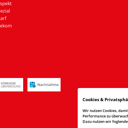
ospekt
ezial
arf
lekom
Cookies & Privatsph
Wir nutzen Cookies, damit
Performance zu überwache
Dazu nutzen wir foglende