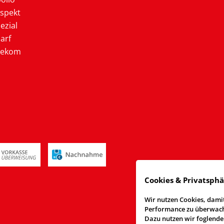
ospekt
ezial
arf
lekom
Cookies & Privatsph
Wir nutzen Cookies, damit
Performance zu überwache
Dazu nutzen wir foglende