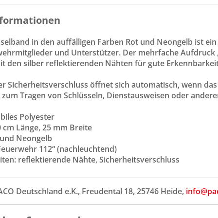
formationen
selband in den auffälligen Farben Rot und Neongelb ist ei
ehrmitglieder und Unterstützer. Der mehrfache Aufdruck 
 den silber reflektierenden Nähten für gute Erkennbarkeit
ter Sicherheitsverschluss öffnet sich automatisch, wenn d
h zum Tragen von Schlüsseln, Dienstausweisen oder anderen
abiles Polyester
90 cm Länge, 25 mm Breite
t und Neongelb
„Feuerwehr 112“ (nachleuchtend)
ten: reflektierende Nähte, Sicherheitsverschluss
ACO Deutschland e.K., Freudental 18, 25746 Heide,
info@pa