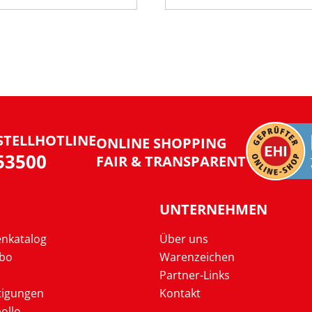
STELLHOTLINE
ONLINE SHOPPING
953500
FAIR & TRANSPARENT
UNTERNEHMEN
enkatalog
Über uns
Abo
Warenzeichen
Partner-Links
tigungen
Kontakt
ollo