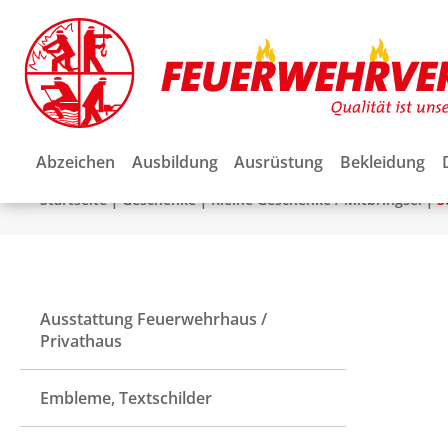
Abzeichen
Ausbildung
Ausrüstung
Bekleidung
|
|
|
Startseite
Geschenke
Kleine Geschenke / Mitbringsel
S
Ausstattung Feuerwehrhaus /
Privathaus
Embleme, Textschilder