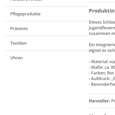
Produktin
Pflegeprodukte
Dieses Schlüs
Jugendfeuerw
Präsente
zusammen mit
Textilien
Ein integrier
eignet es sic
Uhren
- Material: st
- Maße: ca. 
- Farben: Ro
- Aufdruck: 
- Besonderhei
Hersteller:
P