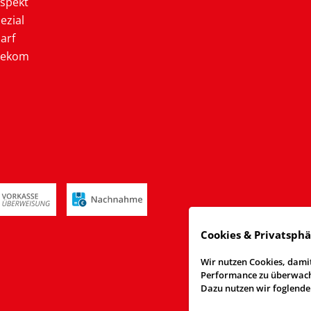
ospekt
ezial
arf
lekom
Cookies & Privatsph
Wir nutzen Cookies, damit
Performance zu überwache
Dazu nutzen wir foglende