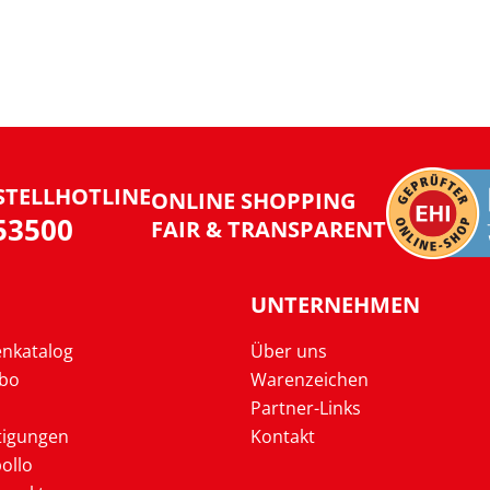
STELLHOTLINE
ONLINE SHOPPING
953500
FAIR & TRANSPARENT
UNTERNEHMEN
enkatalog
Über uns
Abo
Warenzeichen
Partner-Links
tigungen
Kontakt
ollo