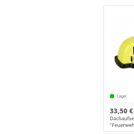
Lager
33,50 €
Dachaufset
"Feuerwehr