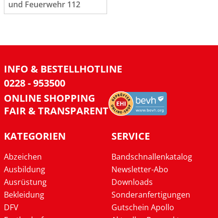
und Feuerwehr 112
INFO & BESTELLHOTLINE
0228 - 953500
ONLINE SHOPPING
FAIR & TRANSPARENT
KATEGORIEN
SERVICE
Abzeichen
Bandschnallenkatalog
Ausbildung
Newsletter-Abo
Ausrüstung
Downloads
Bekleidung
Sonderanfertigungen
DFV
Gutschein Apollo