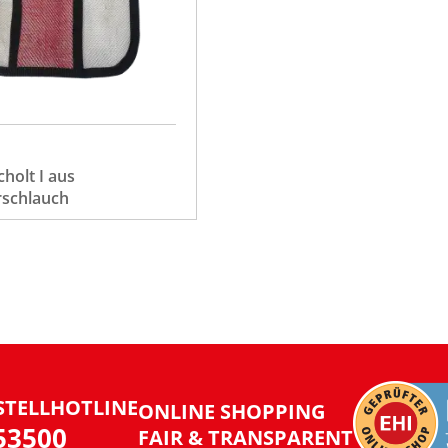
holt I aus
schlauch
STELLHOTLINE
ONLINE SHOPPING
953500
FAIR & TRANSPARENT