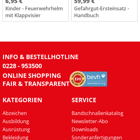
6,95 €
59,99 €
Kinder - Feuerwehrhelm
Gefahrgut-Ersteinsatz -
mit Klappvisier
Handbuch
INFO & BESTELLHOTLINE
0228 - 953500
ONLINE SHOPPING
FAIR & TRANSPARENT
KATEGORIEN
SERVICE
Abzeichen
Bandschnallenkatalog
Ausbildung
Newsletter-Abo
Ausrüstung
Downloads
Bekleidung
Sonderanfertigungen