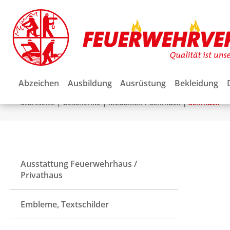
Abzeichen
Ausbildung
Ausrüstung
Bekleidung
|
|
|
Startseite
Geschenke
Medaillen / Schmuck
Schmuck
Ausstattung Feuerwehrhaus /
Privathaus
Embleme, Textschilder