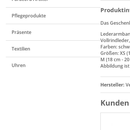
Produktin
Pflegeprodukte
Das Geschenk
Präsente
Lederarmband
Vollrindleder
Farben: schwa
Textilien
Größen: XS (1
M (18 cm - 20
Uhren
Abbildung ist
Hersteller:
V
Kunden 