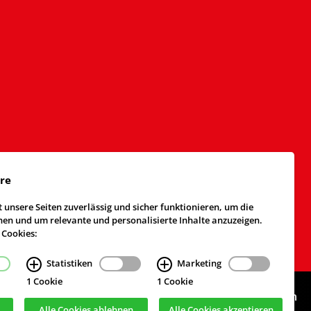
äre
 unsere Seiten zuverlässig und sicher funktionieren, um die
n und um relevante und personalisierte Inhalte anzuzeigen.
 Cookies:
Statistiken
Marketing
1 Cookie
1 Cookie
Webdesign & Realisierung
cekom GmbH
, Köln
Alle Cookies ablehnen
Alle Cookies akzeptieren