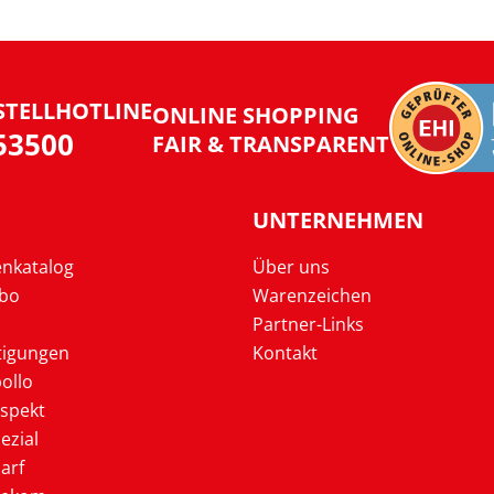
STELLHOTLINE
ONLINE SHOPPING
953500
FAIR & TRANSPARENT
UNTERNEHMEN
enkatalog
Über uns
Abo
Warenzeichen
Partner-Links
tigungen
Kontakt
ollo
ospekt
ezial
arf