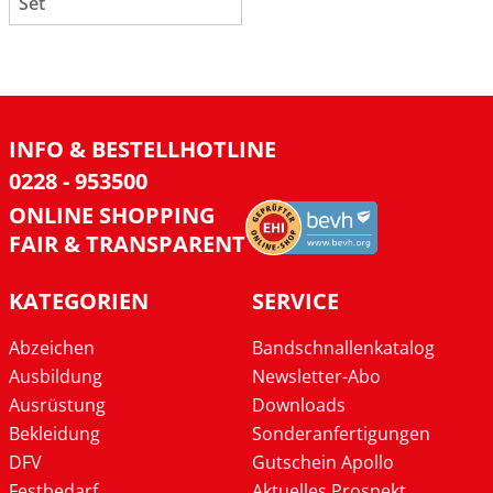
Set
INFO & BESTELLHOTLINE
0228 - 953500
ONLINE SHOPPING
FAIR & TRANSPARENT
KATEGORIEN
SERVICE
Abzeichen
Bandschnallenkatalog
Ausbildung
Newsletter-Abo
Ausrüstung
Downloads
Bekleidung
Sonderanfertigungen
DFV
Gutschein Apollo
Festbedarf
Aktuelles Prospekt