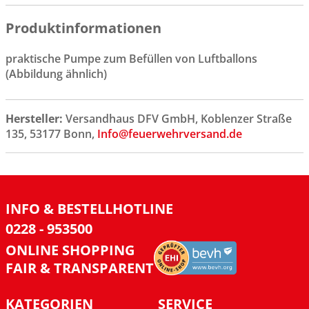
Produktinformationen
praktische Pumpe zum Befüllen von Luftballons
(Abbildung ähnlich)
Hersteller:
Versandhaus DFV GmbH, Koblenzer Straße
135, 53177 Bonn,
Info@feuerwehrversand.de
INFO & BESTELLHOTLINE
0228 - 953500
ONLINE SHOPPING
FAIR & TRANSPARENT
KATEGORIEN
SERVICE