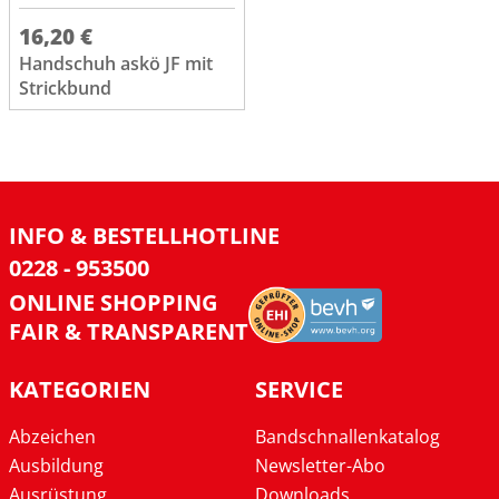
16,20 €
Handschuh askö JF mit
Strickbund
INFO & BESTELLHOTLINE
0228 - 953500
ONLINE SHOPPING
FAIR & TRANSPARENT
KATEGORIEN
SERVICE
Abzeichen
Bandschnallenkatalog
Ausbildung
Newsletter-Abo
Ausrüstung
Downloads