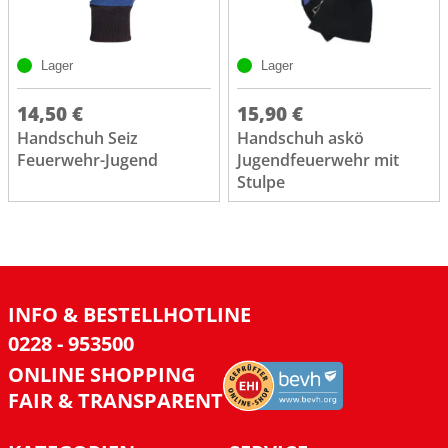
Lager
Lager
14,50 €
15,90 €
Handschuh Seiz
Handschuh askö
Feuerwehr-Jugend
Jugendfeuerwehr mit
Stulpe
INFO & BESTELLHOTLINE
0228 - 953500
ONLINE SHOPPING
FAIR & TRANSPARENT