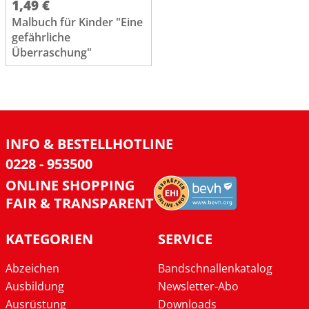
1,49 €
Malbuch für Kinder "Eine
gefährliche
Überraschung"
INFO & BESTELLHOTLINE
0228 - 953500
ONLINE SHOPPING
FAIR & TRANSPARENT
KATEGORIEN
SERVICE
Abzeichen
Bandschnallenkatalog
Ausbildung
Newsletter-Abo
Ausrüstung
Downloads