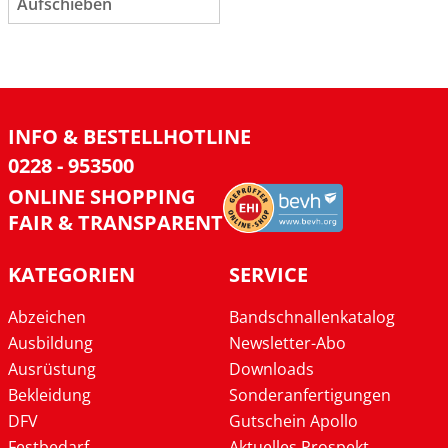
Aufschieben
INFO & BESTELLHOTLINE
0228 - 953500
ONLINE SHOPPING
FAIR & TRANSPARENT
KATEGORIEN
SERVICE
Abzeichen
Bandschnallenkatalog
Ausbildung
Newsletter-Abo
Ausrüstung
Downloads
Bekleidung
Sonderanfertigungen
DFV
Gutschein Apollo
Festbedarf
Aktuelles Prospekt