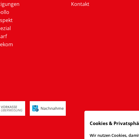
tigungen
Kontakt
ollo
ospekt
ezial
arf
lekom
Cookies & Privatsph
Wir nutzen Cookies, damit