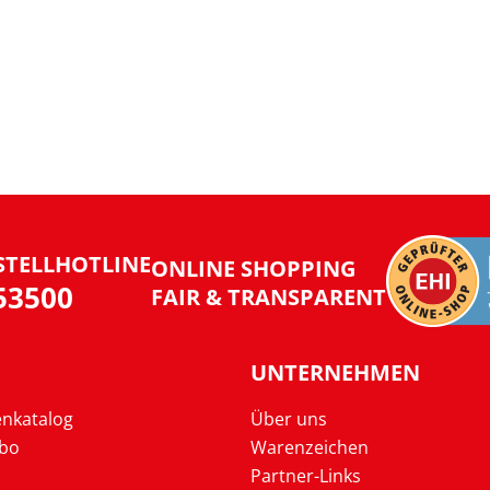
STELLHOTLINE
ONLINE SHOPPING
953500
FAIR & TRANSPARENT
UNTERNEHMEN
enkatalog
Über uns
Abo
Warenzeichen
Partner-Links