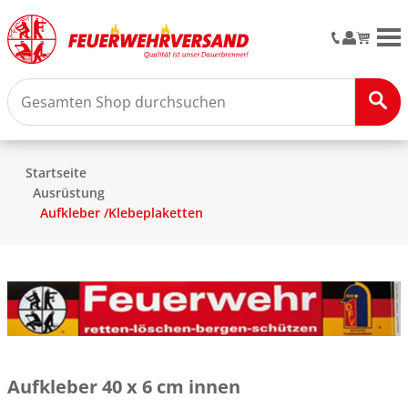
M
Startseite
Ausrüstung
Aufkleber /Klebeplaketten
Aufkleber 40 x 6 cm innen