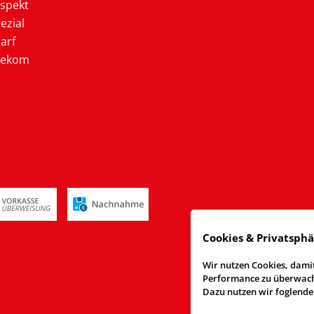
ospekt
ezial
arf
lekom
Cookies & Privatsph
Wir nutzen Cookies, damit
Performance zu überwache
Dazu nutzen wir foglende