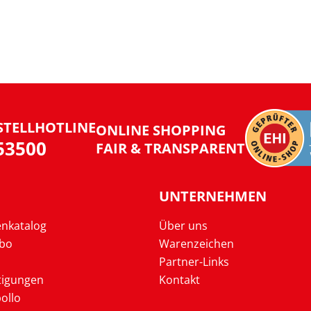
STELLHOTLINE
ONLINE SHOPPING
953500
FAIR & TRANSPARENT
UNTERNEHMEN
enkatalog
Über uns
Abo
Warenzeichen
Partner-Links
tigungen
Kontakt
ollo