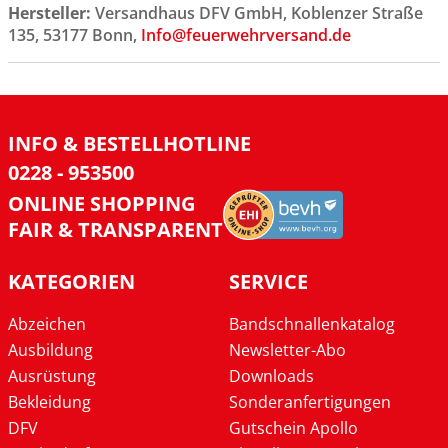
Hersteller:
Versandhaus DFV GmbH, Koblenzer Straße
135, 53177 Bonn,
Info@feuerwehrversand.de
INFO & BESTELLHOTLINE
0228 - 953500
ONLINE SHOPPING
FAIR & TRANSPARENT
KATEGORIEN
SERVICE
Abzeichen
Bandschnallenkatalog
Ausbildung
Newsletter-Abo
Ausrüstung
Downloads
Bekleidung
Sonderanfertigungen
DFV
Gutschein Apollo