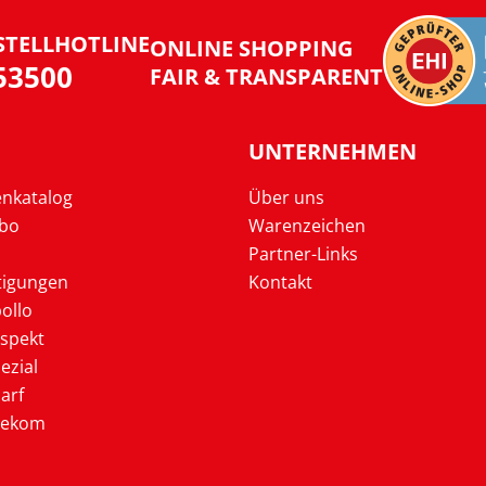
STELLHOTLINE
ONLINE SHOPPING
953500
FAIR & TRANSPARENT
UNTERNEHMEN
enkatalog
Über uns
Abo
Warenzeichen
Partner-Links
tigungen
Kontakt
ollo
ospekt
ezial
arf
lekom