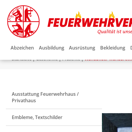
Abzeichen
Ausbildung
Ausrüstung
Bekleidung
|
|
|
Startseite
Geschenke
Präsente
Wandbilder Wandbrett
Ausstattung Feuerwehrhaus /
Privathaus
Embleme, Textschilder