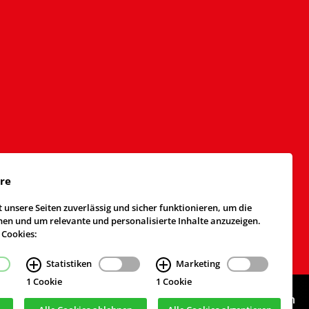
äre
 unsere Seiten zuverlässig und sicher funktionieren, um die
n und um relevante und personalisierte Inhalte anzuzeigen.
 Cookies:
Statistiken
Marketing
1 Cookie
1 Cookie
Webdesign & Realisierung
cekom GmbH
, Köln