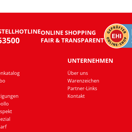
STELLHOTLINE
ONLINE SHOPPING
953500
FAIR & TRANSPARENT
UNTERNEHMEN
enkatalog
Über uns
Abo
Warenzeichen
Partner-Links
tigungen
Kontakt
ollo
ospekt
ezial
arf