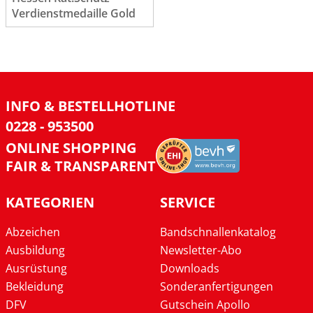
Verdienstmedaille Gold
INFO & BESTELLHOTLINE
0228 - 953500
ONLINE SHOPPING
FAIR & TRANSPARENT
KATEGORIEN
SERVICE
Abzeichen
Bandschnallenkatalog
Ausbildung
Newsletter-Abo
Ausrüstung
Downloads
Bekleidung
Sonderanfertigungen
DFV
Gutschein Apollo