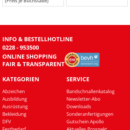
(Preis je Buchstabe)
INFO & BESTELLHOTLINE
0228 - 953500
ONLINE SHOPPING
FAIR & TRANSPARENT
KATEGORIEN
SERVICE
Abzeichen
Bandschnallenkatalog
Ausbildung
Newsletter-Abo
Ausrüstung
Downloads
Bekleidung
Sonderanfertigungen
DFV
Gutschein Apollo
Festbedarf
Aktuelles Prospekt