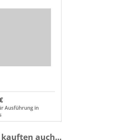
€
ür Ausführung in
s
kauften auch...