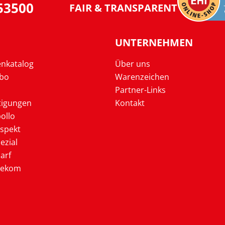
953500
FAIR & TRANSPARENT
UNTERNEHMEN
enkatalog
Über uns
Abo
Warenzeichen
Partner-Links
tigungen
Kontakt
ollo
ospekt
ezial
arf
lekom