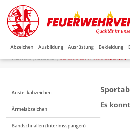
Abzeichen
Ausbildung
Ausrüstung
Bekleidung
|
|
Startseite
Abzeichen
Bandschnallen (Interimsspangen)
Sporta
Ansteckabzeichen
Es konn
Ärmelabzeichen
Bandschnallen (Interimsspangen)