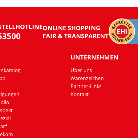
STELLHOTLINE
ONLINE SHOPPING
953500
FAIR & TRANSPARENT
UNTERNEHMEN
enkatalog
Über uns
Abo
Warenzeichen
Partner-Links
tigungen
Kontakt
ollo
ospekt
ezial
arf
lekom