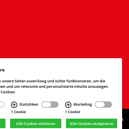
äre
 unsere Seiten zuverlässig und sicher funktionieren, um die
n und um relevante und personalisierte Inhalte anzuzeigen.
 Cookies:
Statistiken
Marketing
1 Cookie
1 Cookie
Webdesign & Realisierung
cekom GmbH
, Köln
Alle Cookies ablehnen
Alle Cookies akzeptieren