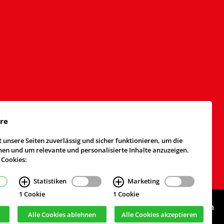
äre
 unsere Seiten zuverlässig und sicher funktionieren, um die
n und um relevante und personalisierte Inhalte anzuzeigen.
 Cookies:
Statistiken
Marketing
1 Cookie
1 Cookie
Webdesign & Realisierung
cekom GmbH
, Köln
Alle Cookies ablehnen
Alle Cookies akzeptieren