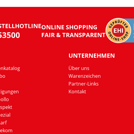
STELLHOTLINE
ONLINE SHOPPING
953500
FAIR & TRANSPARENT
UNTERNEHMEN
enkatalog
Über uns
Abo
Warenzeichen
Partner-Links
tigungen
Kontakt
ollo
ospekt
ezial
arf
lekom