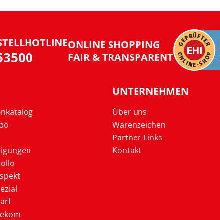
STELLHOTLINE
ONLINE SHOPPING
953500
FAIR & TRANSPARENT
UNTERNEHMEN
enkatalog
Über uns
Abo
Warenzeichen
Partner-Links
tigungen
Kontakt
ollo
ospekt
ezial
arf
lekom