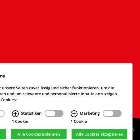
äre
 unsere Seiten zuverlässig und sicher funktionieren, um die
n und um relevante und personalisierte Inhalte anzuzeigen.
 Cookies:
Statistiken
Marketing
1 Cookie
1 Cookie
Webdesign & Realisierung
cekom GmbH
, Köln
Alle Cookies ablehnen
Alle Cookies akzeptieren