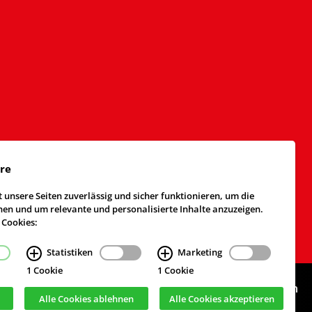
äre
 unsere Seiten zuverlässig und sicher funktionieren, um die
n und um relevante und personalisierte Inhalte anzuzeigen.
 Cookies:
Statistiken
Marketing
1 Cookie
1 Cookie
Webdesign & Realisierung
cekom GmbH
, Köln
Alle Cookies ablehnen
Alle Cookies akzeptieren