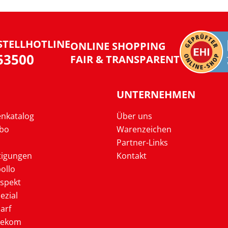
STELLHOTLINE
ONLINE SHOPPING
953500
FAIR & TRANSPARENT
UNTERNEHMEN
enkatalog
Über uns
Abo
Warenzeichen
Partner-Links
tigungen
Kontakt
ollo
ospekt
ezial
arf
lekom