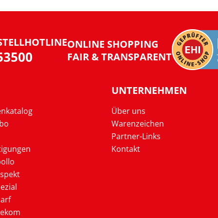
STELLHOTLINE
ONLINE SHOPPING
953500
FAIR & TRANSPARENT
UNTERNEHMEN
enkatalog
Über uns
Abo
Warenzeichen
Partner-Links
tigungen
Kontakt
ollo
ospekt
ezial
arf
lekom