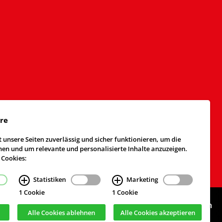
äre
 unsere Seiten zuverlässig und sicher funktionieren, um die
n und um relevante und personalisierte Inhalte anzuzeigen.
 Cookies:
Statistiken
Marketing
1 Cookie
1 Cookie
Webdesign & Realisierung
cekom GmbH
, Köln
Alle Cookies ablehnen
Alle Cookies akzeptieren