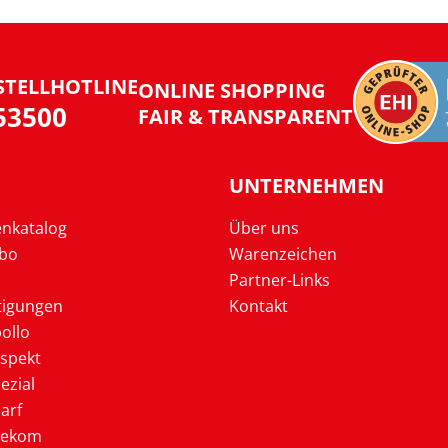
STELLHOTLINE
ONLINE SHOPPING
953500
FAIR & TRANSPARENT
UNTERNEHMEN
enkatalog
Über uns
Abo
Warenzeichen
Partner-Links
tigungen
Kontakt
ollo
ospekt
ezial
arf
lekom