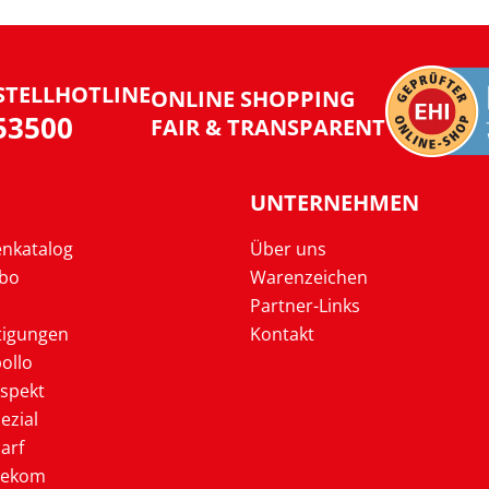
STELLHOTLINE
ONLINE SHOPPING
953500
FAIR & TRANSPARENT
UNTERNEHMEN
enkatalog
Über uns
Abo
Warenzeichen
Partner-Links
tigungen
Kontakt
ollo
ospekt
ezial
arf
lekom