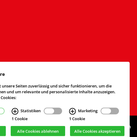
äre
 unsere Seiten zuverlässig und sicher funktionieren, um die
n und um relevante und personalisierte Inhalte anzuzeigen.
 Cookies:
Statistiken
Marketing
1 Cookie
1 Cookie
Webdesign & Realisierung
cekom GmbH
, Köln
Alle Cookies ablehnen
Alle Cookies akzeptieren