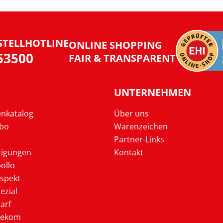
STELLHOTLINE
ONLINE SHOPPING
953500
FAIR & TRANSPARENT
UNTERNEHMEN
enkatalog
Über uns
Abo
Warenzeichen
Partner-Links
tigungen
Kontakt
ollo
ospekt
ezial
arf
lekom