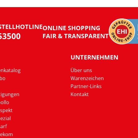
STELLHOTLINE
ONLINE SHOPPING
953500
FAIR & TRANSPARENT
UNTERNEHMEN
enkatalog
Über uns
Abo
Warenzeichen
Partner-Links
tigungen
Kontakt
ollo
ospekt
ezial
arf
lekom