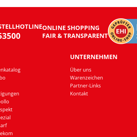
STELLHOTLINE
ONLINE SHOPPING
953500
FAIR & TRANSPARENT
UNTERNEHMEN
enkatalog
Über uns
Abo
Warenzeichen
Partner-Links
tigungen
Kontakt
ollo
ospekt
ezial
arf
lekom