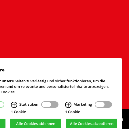
äre
 unsere Seiten zuverlässig und sicher funktionieren, um die
n und um relevante und personalisierte Inhalte anzuzeigen.
 Cookies:
Statistiken
Marketing
1 Cookie
1 Cookie
Webdesign & Realisierung
cekom GmbH
, Köln
Alle Cookies ablehnen
Alle Cookies akzeptieren