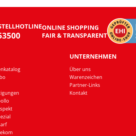
STELLHOTLINE
ONLINE SHOPPING
953500
FAIR & TRANSPARENT
UNTERNEHMEN
enkatalog
Über uns
Abo
Warenzeichen
Partner-Links
tigungen
Kontakt
ollo
ospekt
ezial
arf
lekom