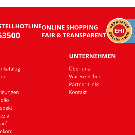
STELLHOTLINE
ONLINE SHOPPING
953500
FAIR & TRANSPARENT
UNTERNEHMEN
enkatalog
Über uns
Abo
Warenzeichen
Partner-Links
tigungen
Kontakt
ollo
ospekt
ezial
arf
lekom