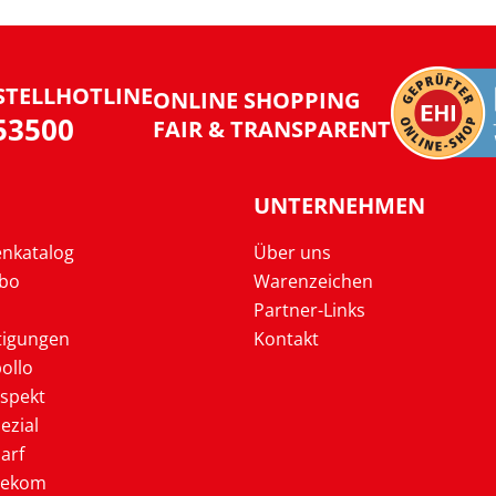
STELLHOTLINE
ONLINE SHOPPING
953500
FAIR & TRANSPARENT
UNTERNEHMEN
enkatalog
Über uns
Abo
Warenzeichen
Partner-Links
tigungen
Kontakt
ollo
ospekt
ezial
arf
lekom