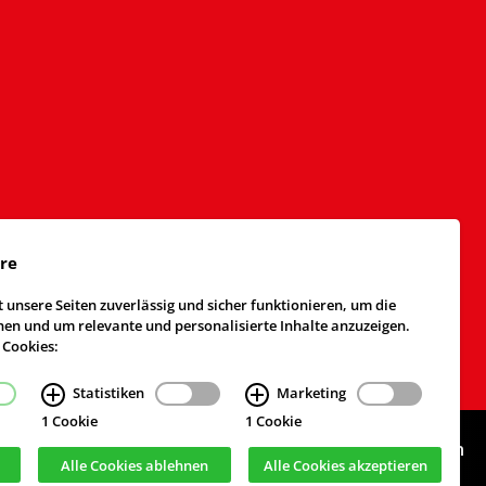
äre
 unsere Seiten zuverlässig und sicher funktionieren, um die
n und um relevante und personalisierte Inhalte anzuzeigen.
 Cookies:
Statistiken
Marketing
1 Cookie
1 Cookie
Webdesign & Realisierung
cekom GmbH
, Köln
Alle Cookies ablehnen
Alle Cookies akzeptieren