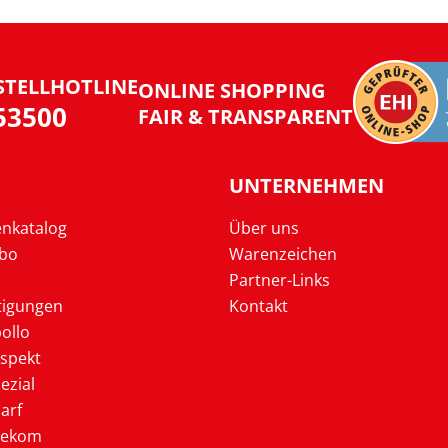
STELLHOTLINE
ONLINE SHOPPING
953500
FAIR & TRANSPARENT
UNTERNEHMEN
enkatalog
Über uns
Abo
Warenzeichen
Partner-Links
tigungen
Kontakt
ollo
ospekt
ezial
arf
lekom