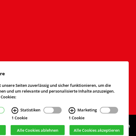
äre
 unsere Seiten zuverlässig und sicher funktionieren, um die
n und um relevante und personalisierte Inhalte anzuzeigen.
 Cookies:
Statistiken
Marketing
1 Cookie
1 Cookie
Webdesign & Realisierung
cekom GmbH
, Köln
Alle Cookies ablehnen
Alle Cookies akzeptieren