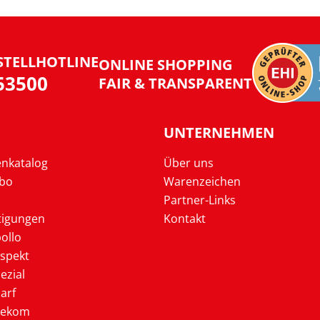
STELLHOTLINE
ONLINE SHOPPING
953500
FAIR & TRANSPARENT
UNTERNEHMEN
enkatalog
Über uns
Abo
Warenzeichen
Partner-Links
tigungen
Kontakt
ollo
ospekt
ezial
arf
lekom