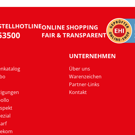
STELLHOTLINE
ONLINE SHOPPING
953500
FAIR & TRANSPARENT
UNTERNEHMEN
enkatalog
Über uns
Abo
Warenzeichen
Partner-Links
tigungen
Kontakt
ollo
ospekt
ezial
arf
lekom