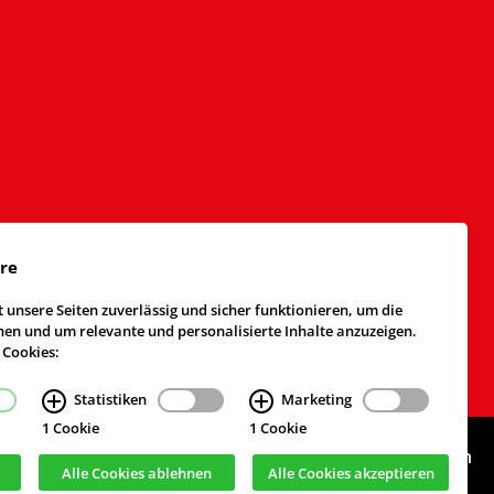
äre
 unsere Seiten zuverlässig und sicher funktionieren, um die
n und um relevante und personalisierte Inhalte anzuzeigen.
 Cookies:
Statistiken
Marketing
1 Cookie
1 Cookie
Webdesign & Realisierung
cekom GmbH
, Köln
Alle Cookies ablehnen
Alle Cookies akzeptieren