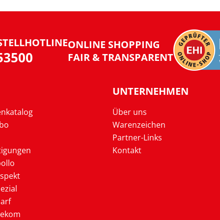
STELLHOTLINE
ONLINE SHOPPING
953500
FAIR & TRANSPARENT
UNTERNEHMEN
enkatalog
Über uns
Abo
Warenzeichen
Partner-Links
tigungen
Kontakt
ollo
ospekt
ezial
arf
lekom