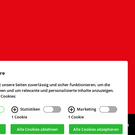
äre
 unsere Seiten zuverlässig und sicher funktionieren, um die
n und um relevante und personalisierte Inhalte anzuzeigen.
 Cookies:
Statistiken
Marketing
1 Cookie
1 Cookie
Webdesign & Realisierung
cekom GmbH
, Köln
Alle Cookies ablehnen
Alle Cookies akzeptieren